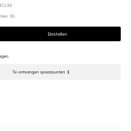
€11,82
nten:
55
Bestellen
dagen
Te ontvangen spaarpunten:
1