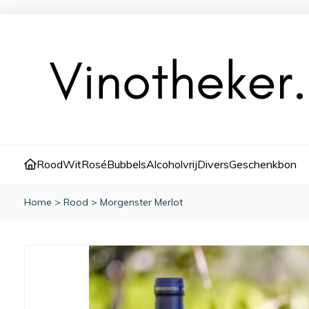
Rood
Wit
Rosé
Bubbels
Alcoholvrij
Divers
Geschenkbon
Home
>
Rood
>
Morgenster Merlot