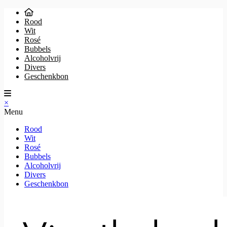
Rood
Wit
Rosé
Bubbels
Alcoholvrij
Divers
Geschenkbon
×
Menu
Rood
Wit
Rosé
Bubbels
Alcoholvrij
Divers
Geschenkbon