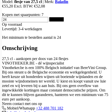
Model:
flesje van 27,5 cl
|
Merk:
Baladin
€55,20
Excl. BTW:
€52,08
Kopen met spaarpunten:
7
Bestellen
Op voorraad
Levertijd: 3-4 werkdagen
Het minimum te bestellen aantal is 24
Omschrijving
27,5 cl - aankopen per doos van 24 flesjes
VINOTHEKER.BE - dé wijnspecialist
Vinotheker.be is een 100% Belgisch initiatief van BereVini Group.
Bij ons steunt u de Belgische economie en werkgelegenheid. U
heeft keuze uit honderden wijnen uit boeiende wijnlanden en de
mooiste wijndomeinen ter wereld. U kiest en koopt vanuit uw luie
zetel en wij leveren bij u aan huis. Bij ons geen overflow van
ingewikkelde kortingen maar constant democratische prijzen. Om
dit te kunnen blijven garanderen, hanteren we een minimum van 75
euro per aankoop.
Neem contact met ons op
Mobiel/Whatsapp
+32 488 701 182