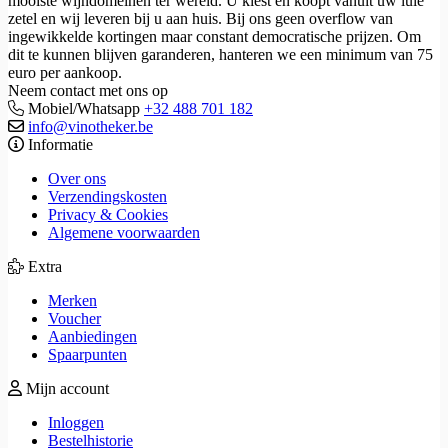
mooiste wijndomeinen ter wereld. U kiest en koopt vanuit uw luie
zetel en wij leveren bij u aan huis. Bij ons geen overflow van
ingewikkelde kortingen maar constant democratische prijzen. Om
dit te kunnen blijven garanderen, hanteren we een minimum van 75
euro per aankoop.
Neem contact met ons op
Mobiel/Whatsapp
+32 488 701 182
info@vinotheker.be
Informatie
Over ons
Verzendingskosten
Privacy & Cookies
Algemene voorwaarden
Extra
Merken
Voucher
Aanbiedingen
Spaarpunten
Mijn account
Inloggen
Bestelhistorie