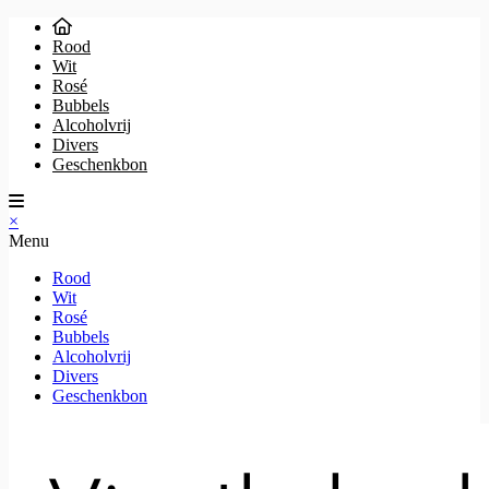
Rood
Wit
Rosé
Bubbels
Alcoholvrij
Divers
Geschenkbon
×
Menu
Rood
Wit
Rosé
Bubbels
Alcoholvrij
Divers
Geschenkbon