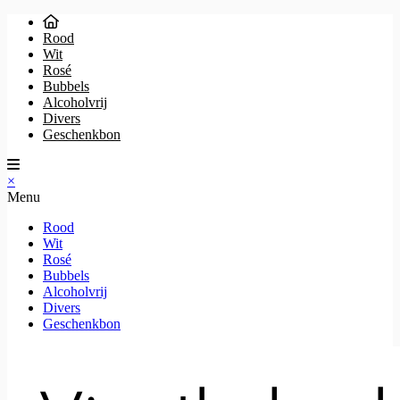
Rood
Wit
Rosé
Bubbels
Alcoholvrij
Divers
Geschenkbon
×
Menu
Rood
Wit
Rosé
Bubbels
Alcoholvrij
Divers
Geschenkbon