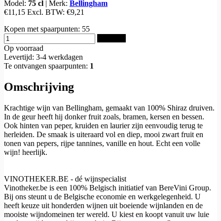
Model:
75 cl
|
Merk:
Bellingham
€11,15
Excl. BTW:
€9,21
Kopen met spaarpunten:
55
Bestellen
Op voorraad
Levertijd: 3-4 werkdagen
Te ontvangen spaarpunten:
1
Omschrijving
Krachtige wijn van Bellingham, gemaakt van 100% Shiraz druiven.
In de geur heeft hij donker fruit zoals, bramen, kersen en bessen.
Ook hinten van peper, kruiden en laurier zijn eenvoudig terug te
herleiden. De smaak is uiteraard vol en diep, mooi zwart fruit en
tonen van pepers, rijpe tannines, vanille en hout. Echt een volle
wijn! heerlijk.
VINOTHEKER.BE - dé wijnspecialist
Vinotheker.be is een 100% Belgisch initiatief van BereVini Group.
Bij ons steunt u de Belgische economie en werkgelegenheid. U
heeft keuze uit honderden wijnen uit boeiende wijnlanden en de
mooiste wijndomeinen ter wereld. U kiest en koopt vanuit uw luie