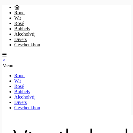
Rood
Wit
Rosé
Bubbels
Alcoholvrij
Divers
Geschenkbon
×
Menu
Rood
Wit
Rosé
Bubbels
Alcoholvrij
Divers
Geschenkbon