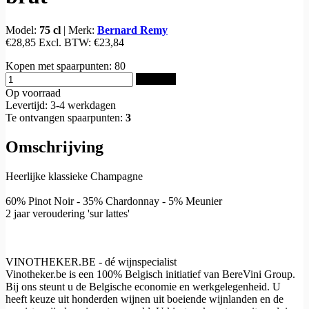
Model:
75 cl
|
Merk:
Bernard Remy
€28,85
Excl. BTW:
€23,84
Kopen met spaarpunten:
80
Bestellen
Op voorraad
Levertijd: 3-4 werkdagen
Te ontvangen spaarpunten:
3
Omschrijving
Heerlijke klassieke Champagne
60% Pinot Noir - 35% Chardonnay - 5% Meunier
2 jaar veroudering 'sur lattes'
VINOTHEKER.BE - dé wijnspecialist
Vinotheker.be is een 100% Belgisch initiatief van BereVini Group.
Bij ons steunt u de Belgische economie en werkgelegenheid. U
heeft keuze uit honderden wijnen uit boeiende wijnlanden en de