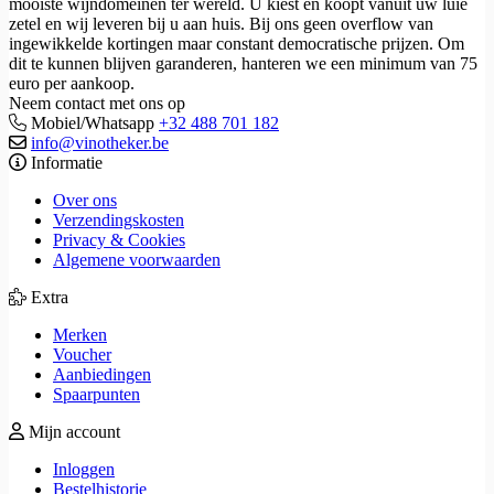
mooiste wijndomeinen ter wereld. U kiest en koopt vanuit uw luie
zetel en wij leveren bij u aan huis. Bij ons geen overflow van
ingewikkelde kortingen maar constant democratische prijzen. Om
dit te kunnen blijven garanderen, hanteren we een minimum van 75
euro per aankoop.
Neem contact met ons op
Mobiel/Whatsapp
+32 488 701 182
info@vinotheker.be
Informatie
Over ons
Verzendingskosten
Privacy & Cookies
Algemene voorwaarden
Extra
Merken
Voucher
Aanbiedingen
Spaarpunten
Mijn account
Inloggen
Bestelhistorie