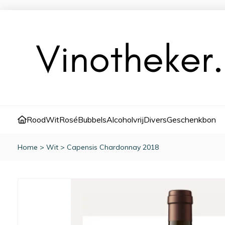
Rood
Wit
Rosé
Bubbels
Alcoholvrij
Divers
Geschenkbon
Home
>
Wit
>
Capensis Chardonnay 2018