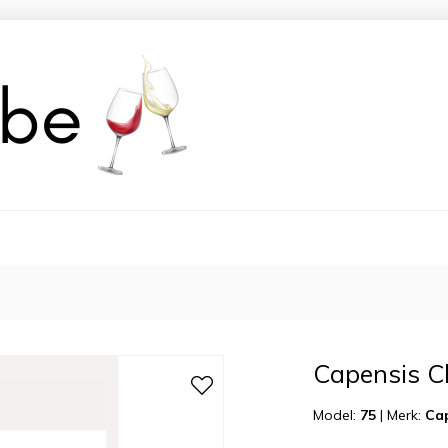
Capensis 
Model:
75
|
Merk:
Ca