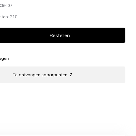
€66,07
nten:
210
Bestellen
dagen
Te ontvangen spaarpunten:
7