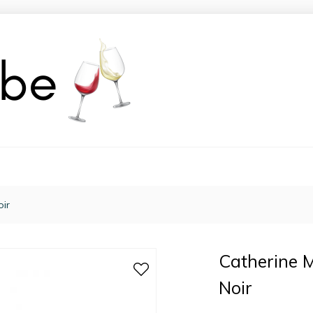
oir
Catherine M
Noir