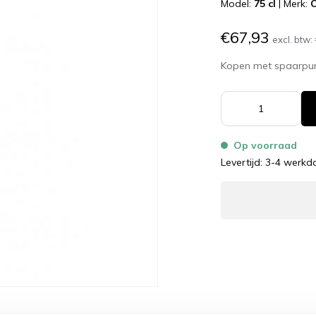
Model:
75 cl
|
Merk:
C
€67,93
excl. btw:
Kopen met spaarpu
Op voorraad
Levertijd: 3-4 werk