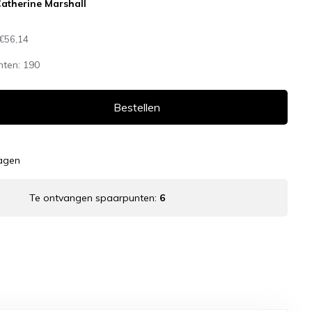
atherine Marshall
€56,14
nten:
190
Bestellen
dagen
Te ontvangen spaarpunten:
6