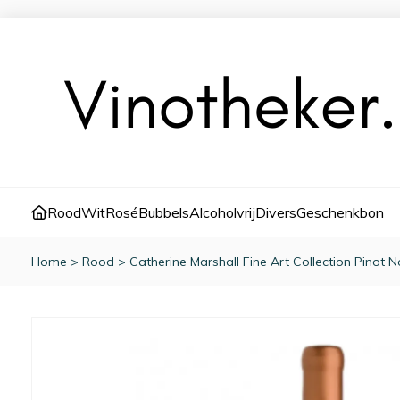
Rood
Wit
Rosé
Bubbels
Alcoholvrij
Divers
Geschenkbon
Home
>
Rood
>
Catherine Marshall Fine Art Collection Pinot N