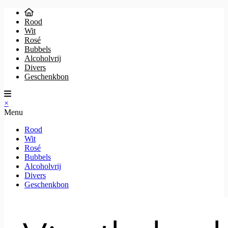
Rood
Wit
Rosé
Bubbels
Alcoholvrij
Divers
Geschenkbon
×
Menu
Rood
Wit
Rosé
Bubbels
Alcoholvrij
Divers
Geschenkbon