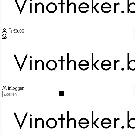
€0,00
Zoeken
inloggen
Zoeken