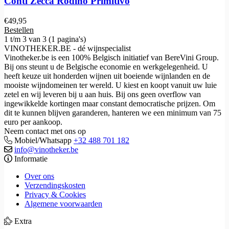
Conti Zecca Rodino Primitivo
€
49,95
Bestellen
1 t/m 3 van 3 (1 pagina's)
VINOTHEKER.BE - dé wijnspecialist
Vinotheker.be is een 100% Belgisch initiatief van BereVini Group.
Bij ons steunt u de Belgische economie en werkgelegenheid. U
heeft keuze uit honderden wijnen uit boeiende wijnlanden en de
mooiste wijndomeinen ter wereld. U kiest en koopt vanuit uw luie
zetel en wij leveren bij u aan huis. Bij ons geen overflow van
ingewikkelde kortingen maar constant democratische prijzen. Om
dit te kunnen blijven garanderen, hanteren we een minimum van 75
euro per aankoop.
Neem contact met ons op
Mobiel/Whatsapp
+32 488 701 182
info@vinotheker.be
Informatie
Over ons
Verzendingskosten
Privacy & Cookies
Algemene voorwaarden
Extra