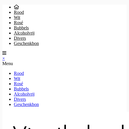
Rood
Wit
Rosé
Bubbels
Alcoholvrij
Divers
Geschenkbon
×
Menu
Rood
Wit
Rosé
Bubbels
Alcoholvrij
Divers
Geschenkbon