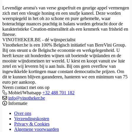
Levendige aroma's van verse grapefruit en geurige appel vermengen
zich met een vleugje honing en een snufje kaneel. Deze worden
weerspiegeld in het oh zo schone en pure gehemelte, waar
boterachtige nuances prachtig in balans worden gebracht door de
karakteristieke Creation-mineraliteit als een kenmerk van frisheid en
finesse.
VINOTHEKER.BE - dé wijnspecialist
Vinotheker.be is een 100% Belgisch initiatief van BereVini Group.
Bij ons steunt u de Belgische economie en werkgelegenheid. U
heeft keuze uit honderden wijnen uit boeiende wijnlanden en de
mooiste wijndomeinen ter wereld. U kiest en koopt vanuit uw luie
zetel en wij leveren bij u aan huis. Bij ons geen overflow van
ingewikkelde kortingen maar constant democratische prijzen. Om
dit te kunnen blijven garanderen, hanteren we een minimum van 75
euro per aankoop.
Neem contact met ons op
Mobiel/Whatsapp
+32 488 701 182
info@vinotheker.be
Informatie
Over ons
Verzendingskosten
Privacy & Cookies
Algemene voorwaarden