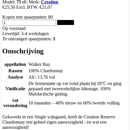
Model:
75 cl
|
Merk:
Creation
€25,50
Excl. BTW:
€21,07
Kopen met spaarpunten:
80
Bestellen
Op voorraad
Levertijd: 3-4 werkdagen
Te ontvangen spaarpunten:
3
Omschrijving
appellation
Walker Bay
Rassen
100% Chardonnay
Analyse
Alc: 13,76 vol
De fermentatie op vat vond plaats bij 18°C ​​en ging
Vinificatie
gepaard met tweewekelijkse bâtonage. 100%
Malolactische gisting.
vat
10 maanden – 40% nieuw en 60% tweede vulling
veroudering
Gekweekt in een Single wijngaard, heeft de Creation Reserve
Chardonnay een geheel eigen aanwezigheid - en wat een
aanwezigheid!