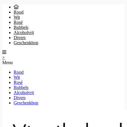
Rood
Wit
Rosé
Bubbels
Alcoholvrij
Divers
Geschenkbon
×
Menu
Rood
Wit
Rosé
Bubbels
Alcoholvrij
Divers
Geschenkbon