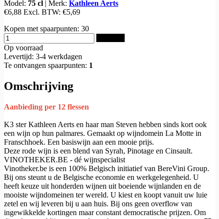
Model:
75 cl
|
Merk:
Kathleen Aerts
€6,88
Excl. BTW:
€5,69
Kopen met spaarpunten:
30
Bestellen
Op voorraad
Levertijd: 3-4 werkdagen
Te ontvangen spaarpunten:
1
Omschrijving
Aanbieding per 12 flessen
K3 ster Kathleen Aerts en haar man Steven hebben sinds kort ook
een wijn op hun palmares. Gemaakt op wijndomein La Motte in
Franschhoek. Een basiswijn aan een mooie prijs.
Deze rode wijn is een blend van Syrah, Pinotage en Cinsault.
VINOTHEKER.BE - dé wijnspecialist
Vinotheker.be is een 100% Belgisch initiatief van BereVini Group.
Bij ons steunt u de Belgische economie en werkgelegenheid. U
heeft keuze uit honderden wijnen uit boeiende wijnlanden en de
mooiste wijndomeinen ter wereld. U kiest en koopt vanuit uw luie
zetel en wij leveren bij u aan huis. Bij ons geen overflow van
ingewikkelde kortingen maar constant democratische prijzen. Om