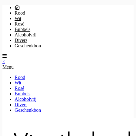
Rood
Wit
Rosé
Bubbels
Alcoholvrij
Divers
Geschenkbon
×
Menu
Rood
Wit
Rosé
Bubbels
Alcoholvrij
Divers
Geschenkbon