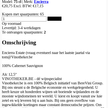
Model:
75 cl
|
Merk:
Encierra
€20,75
Excl. BTW:
€17,15
Kopen met spaarpunten:
65
Bestellen
Op voorraad
Levertijd: 3-4 werkdagen
Te ontvangen spaarpunten:
2
Omschrijving
Encierra Estate (vraag eventueel naar het laatste jaartal via
tom@Vinotheker.be
100% Cabernet Sauvignon
Alc 12,5°
VINOTHEKER.BE - dé wijnspecialist
Vinotheker.be is een 100% Belgisch initiatief van BereVini Group.
Bij ons steunt u de Belgische economie en werkgelegenheid. U
heeft keuze uit honderden wijnen uit boeiende wijnlanden en de
mooiste wijndomeinen ter wereld. U kiest en koopt vanuit uw luie
zetel en wij leveren bij u aan huis. Bij ons geen overflow van
ingewikkelde kortingen maar constant democratische prijzen. Om