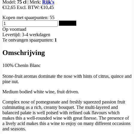
Model:
75 cl
|
Merk:
Rijk's
€12,65
Excl. BTW:
€10,45
Kopen met spaarpunten:
55
Bestellen
Op voorraad
Levertijd: 3-4 werkdagen
Te ontvangen spaarpunten:
1
Omschrijving
100% Chenin Blanc
Stone-fruit aromas dominate the nose with hints of citrus, quince and
pine nut.
Medium bodied white wine, fruit driven.
Complex nose of pomegranate and freshly squeezed passion fruit
culminating as a rich, creamy bouquet. The multi-layered and
balanced palate is well poised with refined oak flavours which
makes this a well-rounded wine with great finesse. The presence of
a lively acid makes this a wine to enjoy on many different occasions
and seasons.