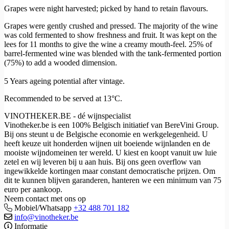
Grapes were night harvested; picked by hand to retain flavours.
Grapes were gently crushed and pressed. The majority of the wine
was cold fermented to show freshness and fruit. It was kept on the
lees for 11 months to give the wine a creamy mouth-feel. 25% of
barrel-fermented wine was blended with the tank-fermented portion
(75%) to add a wooded dimension.
5 Years ageing potential after vintage.
Recommended to be served at 13°C.
VINOTHEKER.BE - dé wijnspecialist
Vinotheker.be is een 100% Belgisch initiatief van BereVini Group.
Bij ons steunt u de Belgische economie en werkgelegenheid. U
heeft keuze uit honderden wijnen uit boeiende wijnlanden en de
mooiste wijndomeinen ter wereld. U kiest en koopt vanuit uw luie
zetel en wij leveren bij u aan huis. Bij ons geen overflow van
ingewikkelde kortingen maar constant democratische prijzen. Om
dit te kunnen blijven garanderen, hanteren we een minimum van 75
euro per aankoop.
Neem contact met ons op
Mobiel/Whatsapp
+32 488 701 182
info@vinotheker.be
Informatie