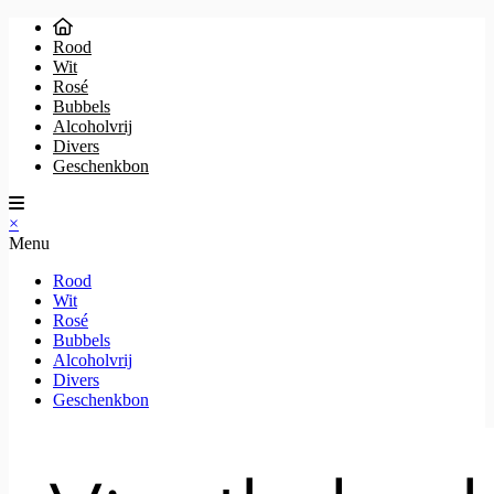
Rood
Wit
Rosé
Bubbels
Alcoholvrij
Divers
Geschenkbon
×
Menu
Rood
Wit
Rosé
Bubbels
Alcoholvrij
Divers
Geschenkbon