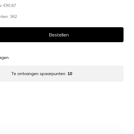
w:
€90,87
nten:
362
Bestellen
dagen
Te ontvangen spaarpunten:
10