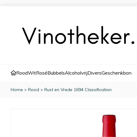
Rood
Wit
Rosé
Bubbels
Alcoholvrij
Divers
Geschenkbon
Home
>
Rood
>
Rust en Vrede 1694 Classification