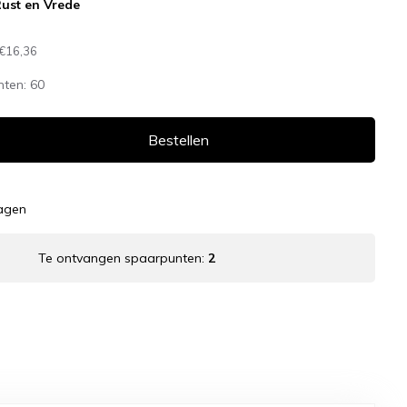
ust en Vrede
€16,36
nten:
60
Bestellen
dagen
Te ontvangen spaarpunten:
2