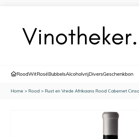
Rood
Wit
Rosé
Bubbels
Alcoholvrij
Divers
Geschenkbon
Home
>
Rood
>
Rust en Vrede Afrikaans Rood Cabernet Cinsa