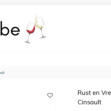
ult
Rust en Vr
Cinsault