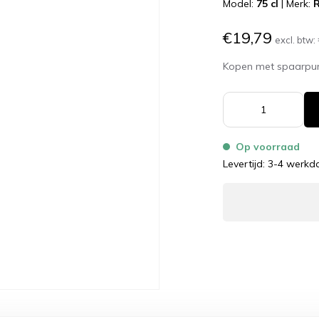
Model:
75 cl
|
Merk:
R
€19,79
excl. btw:
Kopen met spaarpu
Op voorraad
Levertijd: 3-4 werk