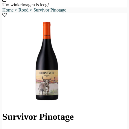
Uw winkelwagen is leeg!
Home
>
Rood
>
Survivor Pinotage
Survivor Pinotage