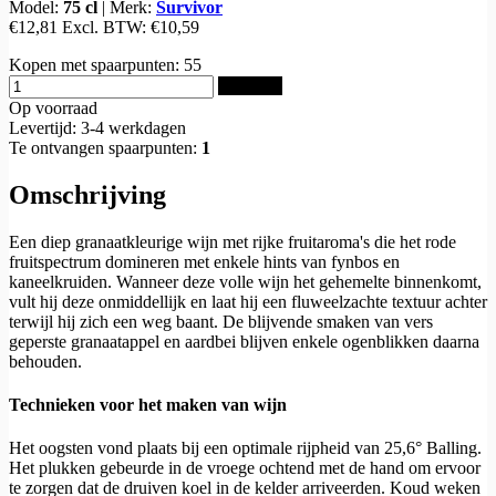
Model:
75 cl
|
Merk:
Survivor
€12,81
Excl. BTW:
€10,59
Kopen met spaarpunten:
55
Bestellen
Op voorraad
Levertijd: 3-4 werkdagen
Te ontvangen spaarpunten:
1
Omschrijving
Een diep granaatkleurige wijn met rijke fruitaroma's die het rode
fruitspectrum domineren met enkele hints van fynbos en
kaneelkruiden.
Wanneer deze volle wijn het gehemelte binnenkomt,
vult hij deze onmiddellijk en laat hij een fluweelzachte textuur achter
terwijl hij zich een weg baant.
De blijvende smaken van vers
geperste granaatappel en aardbei blijven enkele ogenblikken daarna
behouden.
Technieken voor het maken van wijn
Het oogsten vond plaats bij een optimale rijpheid van 25,6° Balling.
Het plukken gebeurde in de vroege ochtend met de hand om ervoor
te zorgen dat de druiven koel in de kelder arriveerden.
Koud weken