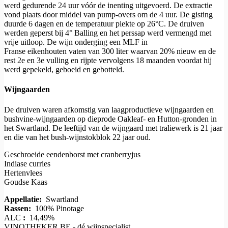
werd gedurende 24 uur vóór de inenting uitgevoerd.
De extractie
vond plaats door middel van pump-overs om de 4 uur.
De gisting
duurde 6 dagen en de temperatuur piekte op 26°C.
De druiven
werden geperst bij 4° Balling en het perssap werd vermengd met
vrije uitloop.
De wijn onderging een MLF in
Franse eikenhouten vaten van 300 liter waarvan 20% nieuw en de
rest 2e en 3e vulling en rijpte vervolgens 18 maanden voordat hij
werd gepekeld, geboeid en gebotteld.
Wijngaarden
De druiven waren afkomstig van laagproductieve wijngaarden en
bushvine-wijngaarden op dieprode Oakleaf- en Hutton-gronden in
het Swartland.
De leeftijd van de wijngaard met traliewerk is 21 jaar
en die van het bush-wijnstokblok 22 jaar oud.
Geschroeide eendenborst met cranberryjus
Indiase curries
Hertenvlees
Goudse Kaas
Appellatie:
Swartland
Rassen:
100% Pinotage
ALC
:
14,49%
VINOTHEKER.BE - dé wijnspecialist