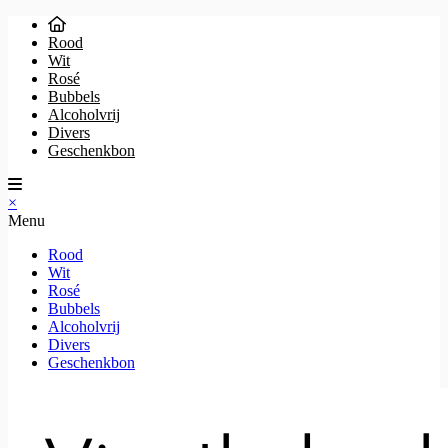
Rood
Wit
Rosé
Bubbels
Alcoholvrij
Divers
Geschenkbon
×
Menu
Rood
Wit
Rosé
Bubbels
Alcoholvrij
Divers
Geschenkbon