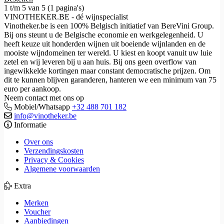
1 t/m 5 van 5 (1 pagina's)
VINOTHEKER.BE - dé wijnspecialist
Vinotheker.be is een 100% Belgisch initiatief van BereVini Group.
Bij ons steunt u de Belgische economie en werkgelegenheid. U
heeft keuze uit honderden wijnen uit boeiende wijnlanden en de
mooiste wijndomeinen ter wereld. U kiest en koopt vanuit uw luie
zetel en wij leveren bij u aan huis. Bij ons geen overflow van
ingewikkelde kortingen maar constant democratische prijzen. Om
dit te kunnen blijven garanderen, hanteren we een minimum van 75
euro per aankoop.
Neem contact met ons op
Mobiel/Whatsapp
+32 488 701 182
info@vinotheker.be
Informatie
Over ons
Verzendingskosten
Privacy & Cookies
Algemene voorwaarden
Extra
Merken
Voucher
Aanbiedingen