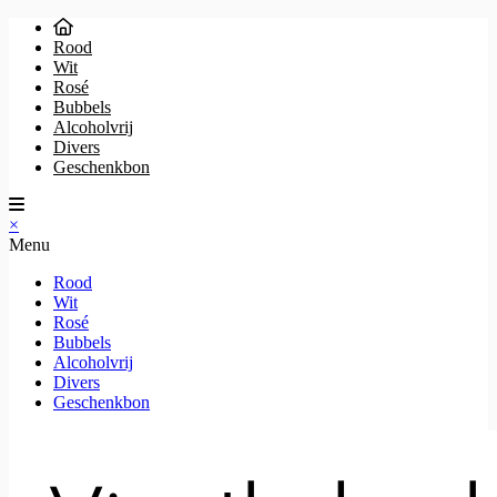
Rood
Wit
Rosé
Bubbels
Alcoholvrij
Divers
Geschenkbon
×
Menu
Rood
Wit
Rosé
Bubbels
Alcoholvrij
Divers
Geschenkbon