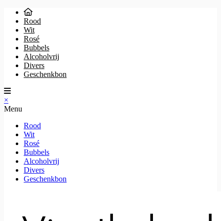
Rood
Wit
Rosé
Bubbels
Alcoholvrij
Divers
Geschenkbon
×
Menu
Rood
Wit
Rosé
Bubbels
Alcoholvrij
Divers
Geschenkbon