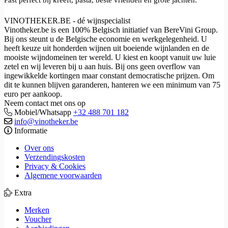
VINOTHEKER.BE - dé wijnspecialist
Vinotheker.be is een 100% Belgisch initiatief van BereVini Group.
Bij ons steunt u de Belgische economie en werkgelegenheid. U
heeft keuze uit honderden wijnen uit boeiende wijnlanden en de
mooiste wijndomeinen ter wereld. U kiest en koopt vanuit uw luie
zetel en wij leveren bij u aan huis. Bij ons geen overflow van
ingewikkelde kortingen maar constant democratische prijzen. Om
dit te kunnen blijven garanderen, hanteren we een minimum van 75
euro per aankoop.
Neem contact met ons op
Mobiel/Whatsapp
+32 488 701 182
info@vinotheker.be
Informatie
Over ons
Verzendingskosten
Privacy & Cookies
Algemene voorwaarden
Extra
Merken
Voucher