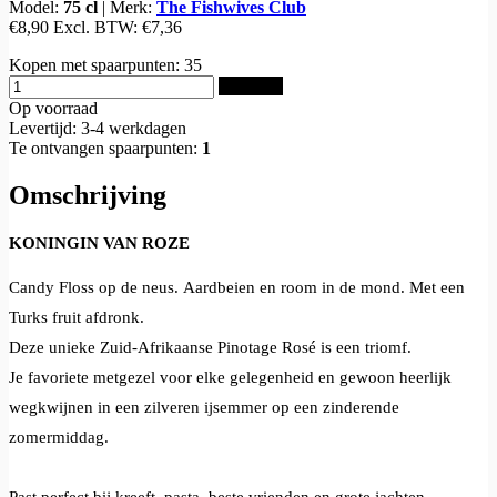
Model:
75 cl
|
Merk:
The Fishwives Club
€8,90
Excl. BTW:
€7,36
Kopen met spaarpunten:
35
Bestellen
Op voorraad
Levertijd: 3-4 werkdagen
Te ontvangen spaarpunten:
1
Omschrijving
KONINGIN VAN ROZE
Candy Floss op de neus.
Aardbeien en room in de mond.
Met een
Turks fruit afdronk.
Deze unieke Zuid-Afrikaanse Pinotage Rosé is een triomf.
Je favoriete metgezel voor elke gelegenheid en gewoon heerlijk
wegkwijnen in een zilveren ijsemmer op een zinderende
zomermiddag.
Past perfect bij kreeft, pasta, beste vrienden en grote jachten.