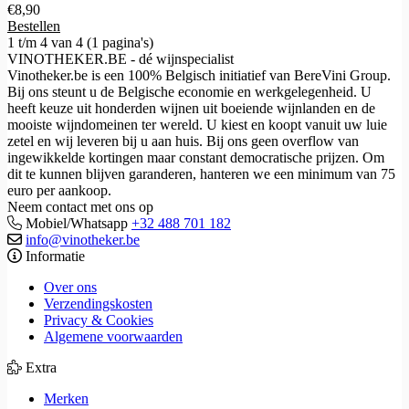
€
8,90
Bestellen
1 t/m 4 van 4 (1 pagina's)
VINOTHEKER.BE - dé wijnspecialist
Vinotheker.be is een 100% Belgisch initiatief van BereVini Group.
Bij ons steunt u de Belgische economie en werkgelegenheid. U
heeft keuze uit honderden wijnen uit boeiende wijnlanden en de
mooiste wijndomeinen ter wereld. U kiest en koopt vanuit uw luie
zetel en wij leveren bij u aan huis. Bij ons geen overflow van
ingewikkelde kortingen maar constant democratische prijzen. Om
dit te kunnen blijven garanderen, hanteren we een minimum van 75
euro per aankoop.
Neem contact met ons op
Mobiel/Whatsapp
+32 488 701 182
info@vinotheker.be
Informatie
Over ons
Verzendingskosten
Privacy & Cookies
Algemene voorwaarden
Extra
Merken