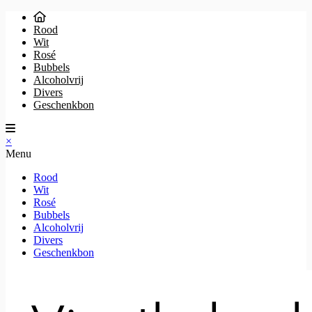
Rood
Wit
Rosé
Bubbels
Alcoholvrij
Divers
Geschenkbon
×
Menu
Rood
Wit
Rosé
Bubbels
Alcoholvrij
Divers
Geschenkbon